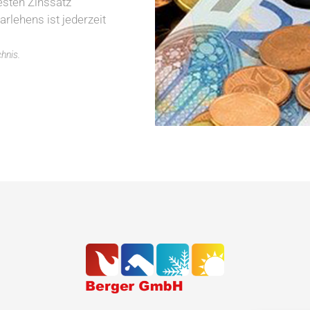
esten Zinssatz
rlehens ist jederzeit
hnis.