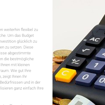
 weiterhin flexibel zu
nsche. Um das Budget
vestition glücklich zu
gen zu setzen. Diese
fnisse abgestimmte
en die bestmögliche
Ihnen mit kleinen
raum. Wie gut Ihre
zeigt Ihnen Ihr
 Bedürfnissen und in der
lisieren ganz einfach Ihre