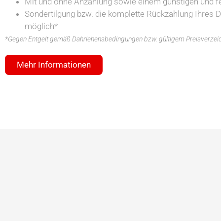
Mit und ohne Anzahlung sowie einem günstigen und f
Sondertilgung bzw. die komplette Rückzahlung Ihres Da
möglich*
*Gegen Entgelt gemäß Dahrlehensbedingungen bzw. gültigem Preisverzeic
Mehr Informationen